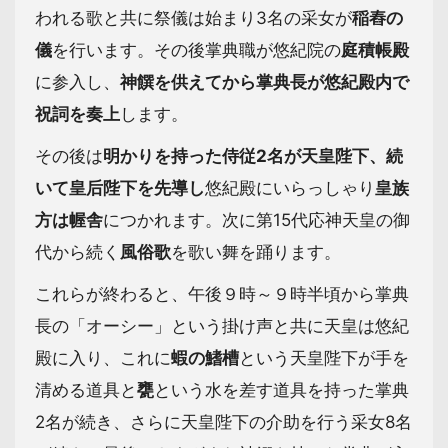
われる歌と共に祭儀は始まり3名の采女が
稲舂の
儀
を行います。その後掌典職が悠紀院の
庭積帳殿
に参入し、
神饌を供えてから掌典長が悠紀殿内で
祝詞を奏上
します。
その後は
明かりを持った侍従2名が天皇陛下、続
いて皇后陛下を先導し
悠紀殿にいらっしゃり
皇族
方は幄舎
につかれます。次に第15代応神天皇の御
代から続く
風俗歌
を歌い舞を踊ります。
これらが終わると、午後９時～９時半頃から掌典
長の「オーシー」という掛け声と共に天皇は悠紀
殿に入り、これに
蝦の鰭槽
という天皇陛下が手を
清める道具と
甕
という水を差す道具を持った掌典
2名が続き、さらに天皇陛下の介助を行う采女8名