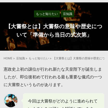
もっと知りたい
豆知識
【大嘗祭とは】大嘗祭の意味や歴史につ
いて「準備から当日の式次第」
HOME
>
豆知識
>
もっと知りたい
>
【大嘗祭とは】大嘗祭の意味や歴史につい
憲政史上初の譲位が行われ新たな天皇陛下が誕生しま
したが、即位後初めて行われる最も重要な儀式の一つ
に大嘗祭というものがあります。
今回は大嘗祭がどのように進められて