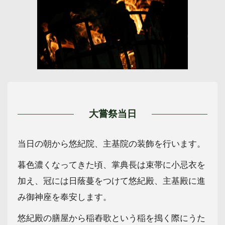
大嘗祭当日
当日の朝から悠紀院、主基院の装飾を行います。
暮色濃くなってきた頃、掌典長は束帯に小忌衣を
加え、冠には日蔭蔓をつけて悠紀殿、主基殿に進
み御神座を奉安します。
悠紀殿の膳屋から稲舂歌という稲を搗く際にうた