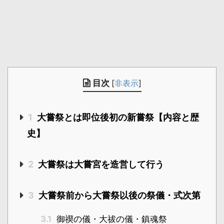
目次
[
非表示
]
1
大嘗祭とは即位後初の新嘗祭【内容と歴
史】
2
大嘗祭は大嘗宮を造営して行う
3
大嘗祭前から大嘗祭以後の祭儀・式次第
3.1
御禊の儀・大祓の儀・鎮魂祭