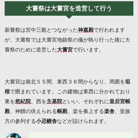
大嘗祭は大嘗宮を造営して行う
新嘗祭は宮中三殿とつながった
神嘉殿
で行われます
が、大嘗祭では大嘗宮地鎮祭の儀が執り行った後に大
嘗祭のために造営した
大嘗宮
で行います。
大嘗宮は南北５５間、東西３６間からなり、周囲を
垣
根
で囲まれています。この建物は東西に分かれており
東を
悠紀院
、西を
主基院
といい、それぞれに
皇后宮帳
殿
、神饌の供えられる
帳殿
、楽を奏上する
楽舎
、皇族
方の参列する
小忌幄舎
などが設けられます。