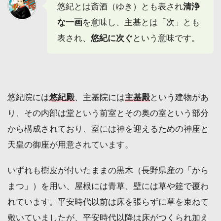
悠紀とは斎酒（ゆき）とも表され
清浄
な一画
を意味し、主基とは「次」とも
表され、
悠紀に次ぐ
という意味です。
悠紀院には
悠紀殿
、主基院には
主基殿
という建物があ
り、その内部は堂という前室とその奥の室という部分
から構成されており、室には神を迎えるための神座と
天皇の御座が用意されています。
いずれも樹皮が付いたままの黒木（長野県産の「から
まつ」）を用い、屋根には青草、壁には草や筵で覆わ
れています。平安時代以前は床を張らずに草を束ねて
敷いていましたが、平安時代以降は床がつくられ加え