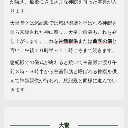
が続き、最後にさまざまな神饌を持った掌典が入
ります。
天皇陛下は悠紀殿では悠紀御膳と呼ばれる神饌を
自ら来臨された神に奉り、天皇ご自身もこれを召
し上がります。これを
神饌親供
または
薦享の儀
と
言い、午後１０時半～１１時ごろまで続きます。
悠紀殿での儀式が終わると続いて主基殿に渡り午
前３時～３時半から主基御膳と呼ばれる神饌を供
えて神饌親供が行われ、悠紀殿と同様に進んでい
きます。
大饗