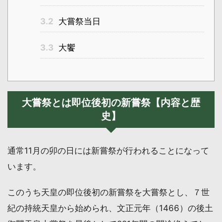
3.2
大嘗祭当日
3.3
大饗
大嘗祭とは即位後初の新嘗祭【内容と歴
史】
通常11月の卯の日には新嘗祭が行われることになって
います。
このうち天皇の即位後初の新嘗祭を大嘗祭とし、７世
紀の持統天皇から始められ、文正元年（1466）の後土