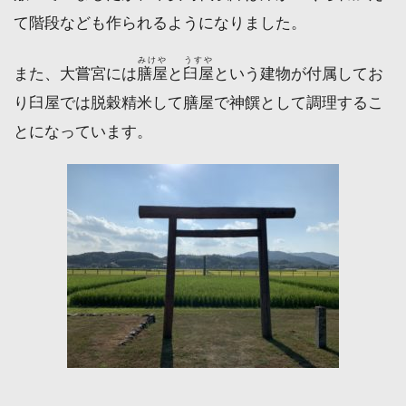
て階段なども作られるようになりました。
みけや
うすや
また、大嘗宮には
膳屋
と
臼屋
という建物が付属してお
り臼屋では脱穀精米して膳屋で神饌として調理するこ
とになっています。