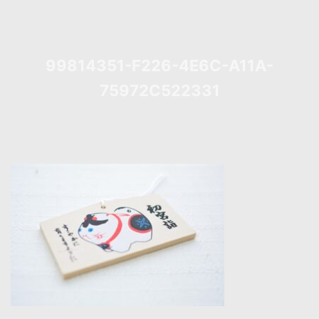
99814351-F226-4E6C-A11A-
75972C522331