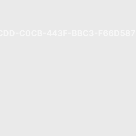
CDD-C0CB-443F-BBC3-F66D58