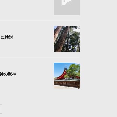
とに検討
神の親神