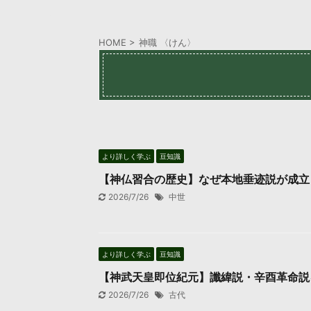
HOME
>
神職 〈けん〉
より詳しく学ぶ
豆知識
【神仏習合の歴史】なぜ本地垂迹説が成立
2026/7/26
中世
より詳しく学ぶ
豆知識
【神武天皇即位紀元】讖緯説・辛酉革命説
2026/7/26
古代