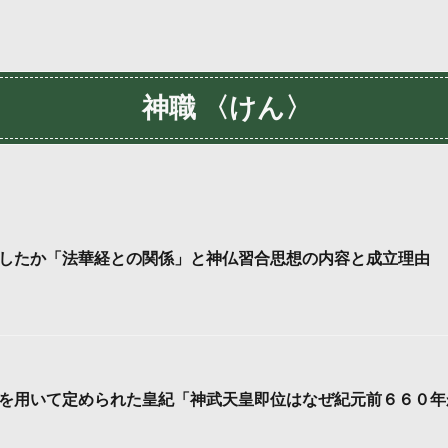
神職 〈けん〉
したか「法華経との関係」と神仏習合思想の内容と成立理由
を用いて定められた皇紀「神武天皇即位はなぜ紀元前６６０年