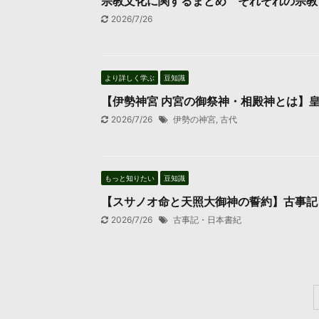
宗教文化に関するまとめ それぞれの宗教
2026/7/26
より詳しく学ぶ
豆知識
【伊勢神宮 内宮の御祭神・相殿神とは】
2026/7/26
伊勢の神宮
,
古代
もっと知りたい
豆知識
【スサノオ命と天照大御神の誓約】古事記
2026/7/26
古事記・日本書紀