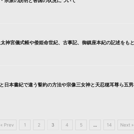
・宗派の説明と各国の状況について
皇太神宮儀式帳や倭姫命世紀、古事記、御鎮座本紀の記述をも
と日本書紀で違う誓約の方法や宗像三女神と天忍穂耳尊ら五男
« Prev
1
2
3
4
5
…
14
Next »