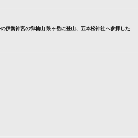
ルの伊勢神宮の御杣山 鼓ヶ岳に登山、五本松神社へ参拝した