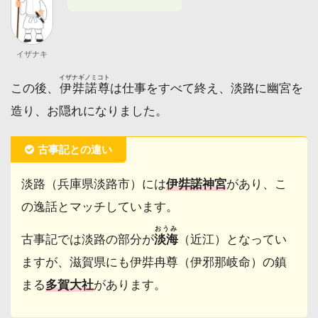
イザナキ
イザナギノミコト
この後、
伊弉諾尊
は仕事をすべて終え、淡路に幽宮を
造り、お隠れになりました。
古事記との違い
淡路（兵庫県淡路市）には
伊弉諾神宮
があり、こ
の逸話とマッチしています。
おうみ
古事記では淡路の部分が
淡海
（近江）となってい
ますが、滋賀県にも伊弉冉尊（伊邪那岐命）の鎮
まる
多賀大社
があります。