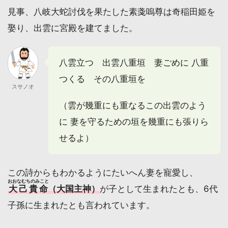
見事、八岐大蛇討伐を果たした素戔嗚尊は奇稲田姫を
娶り、出雲に宮殿を建てました。
八雲立つ 出雲八重垣 妻ごめに 八重
つくる その八重垣を
スサノオ
（雲が幾重にも重なるこの出雲のよう
に 妻を守るための垣を幾重にも張りら
せるよ）
この詩からもわかるようにたいへん妻を寵愛し、
おおなむちのみこと
大己貴命
（大国主神）
が子として生まれたとも、6代
子孫に生まれたとも言われています。