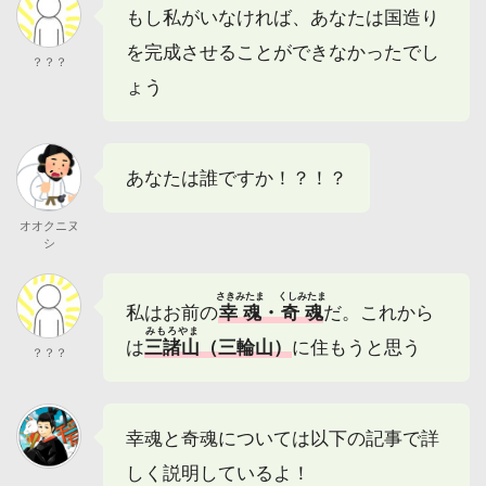
もし私がいなければ、あなたは国造り
を完成させることができなかったでし
？？？
ょう
あなたは誰ですか！？！？
オオクニヌ
シ
さきみたま
くしみたま
私はお前の
幸魂
・
奇魂
だ。これから
みもろやま
は
三諸山
（三輪山）
に住もうと思う
？？？
幸魂と奇魂については以下の記事で詳
しく説明しているよ！