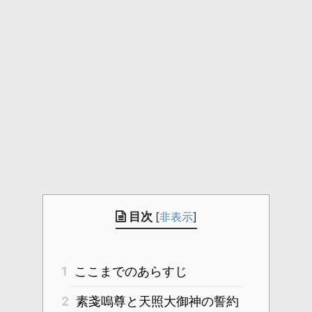
目次
[
非表示
]
1
ここまでのあらすじ
2
素戔嗚尊と天照大御神の誓約