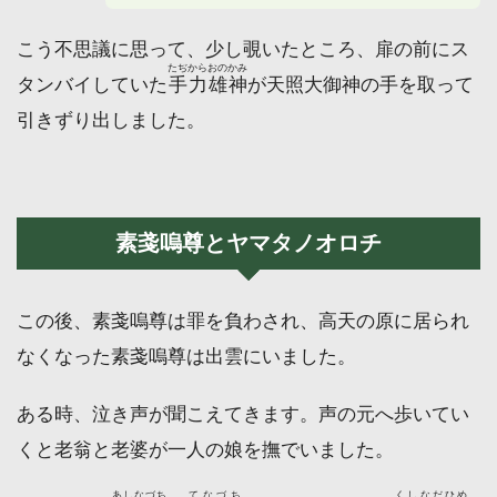
こう不思議に思って、少し覗いたところ、扉の前にス
たぢからおのかみ
タンバイしていた
手力雄神
が天照大御神の手を取って
引きずり出しました。
素戔嗚尊とヤマタノオロチ
この後、素戔嗚尊は罪を負わされ、高天の原に居られ
なくなった素戔嗚尊は出雲にいました。
ある時、泣き声が聞こえてきます。声の元へ歩いてい
くと老翁と老婆が一人の娘を撫でいました。
あしなづち
てなづち
くしなだひめ