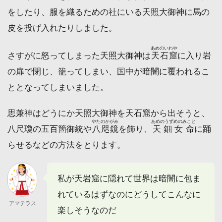
をしたり、服を織るための社にいる天照大御神に馬の
皮を投げ入れたりしました。
あめのいわや
さすがに怒ってしまった天照大御神は
天石窟
に入り岩
の扉で閉じ、籠ってしまい、国中が暗闇に覆われるこ
ととなってしまいました。
思兼神はどうにか天照大御神を天石窟から出そうと、
やたのかがみ
あめのうずめのみこと
八尺瓊の五百箇御統や
八咫鏡
を飾り、
天鈿女命
に踊
らせるなどの方法をとります。
私が天岩窟に隠れて世界は暗闇に包ま
れているはずなのにどうしてこんなに
アマテラス
楽しそうなのだ