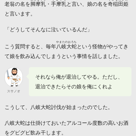
老翁の名を
脚摩乳
・
手摩乳
と言い、娘の名を
奇稲田姫
と言います。
「どうしてそんなに泣いているんだ」
やまたのおろち
こう質問すると、毎年
八岐大蛇
という怪物がやってき
て娘を飲み込んでしまうという事情を話しました。
それなら俺が退治してやる。ただし、
退治できたらその娘を俺にくれよ
スサノオ
こうして、八岐大蛇討伐が始まったのでした。
八岐大蛇は仕掛けておいたアルコール度数の高いお酒
をグビグビ飲み干します。