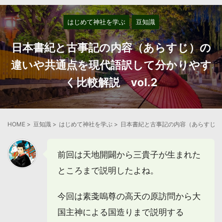
はじめて神社を学ぶ
豆知識
日本書紀と古事記の内容（あらすじ）の
違いや共通点を現代語訳して分かりやす
く比較解説 vol.2
HOME
>
豆知識
>
はじめて神社を学ぶ
>
日本書紀と古事記の内容（あらすじ）の
前回は天地開闢から三貴子が生まれた
ところまで説明したよね。
今回は素戔嗚尊の高天の原訪問から大
国主神による国造りまで説明する