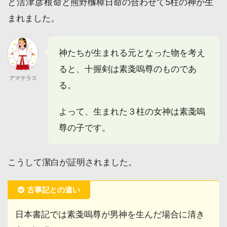
と
活津彦根命
と
熊野櫲樟日命
の合わせて5柱の神が生
まれました。
神たちが生まれる元となった物を考え
ると、十握剣は素戔嗚尊のものであ
アマテラス
る。
よって、生まれた３柱の女神は素戔嗚
尊の子です。
こうして潔白が証明されました。
古事記との違い
日本書記では素戔嗚尊が男神を生んだ場合に清き