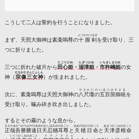
こうして二人は誓約を行うことになりました。
とつかのつるぎ
まず、天照大御神は素戔嗚尊の
十握剣
を受け取り、三
つに折りました。
たごりひめ
たぎつひめ
いちきしまひめ
三つに折れた破片から
田心姫
・
湍津姫
・
市杵嶋姫
の女
むなかたさんじょしん
神（
宗像三女神
）が生まれました。
やさかにのいほつみすまる
次に、素戔嗚尊は天照大御神の
八尺瓊の五百箇御統
を
受け取り。噛み砕き吹き出しました。
するとその霧のような息から、
まさかあかつかちはやひあめのおしほみみのみこと
あめのほひのみこと
あまつひこねのみこと
正哉吾勝勝速日天忍穗耳尊
と
天穂日命
と
天津彦根命
いくつひこねのみこと
クマノクスビ