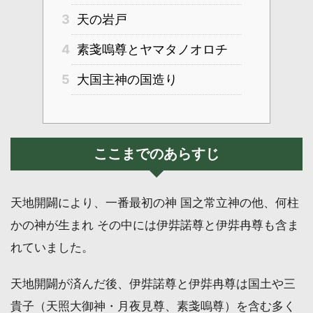
3
天の岩戸
4
素戔嗚尊とヤマタノオロチ
5
大国主神の国造り
ここまでのあらすじ
天地開闢により、一番最初の神 国之常立神の他、何柱
かの神が生まれ その中には伊弉諾尊と伊弉冉尊も含ま
れていました。
天地開闢が済んだ後、伊弉諾尊と伊弉冉尊は国土や三
貴子（天照大御神・月夜見尊、素戔嗚尊）を含む多く