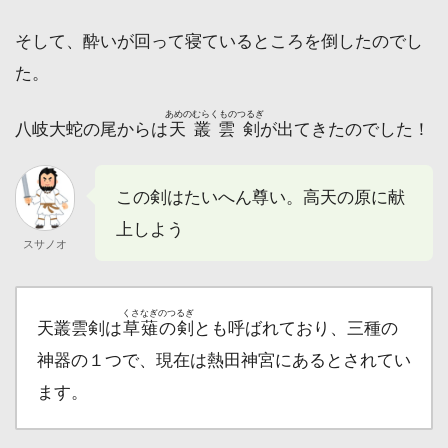
そして、酔いが回って寝ているところを倒したのでし
た。
あめのむらくものつるぎ
八岐大蛇の尾からは
天叢雲剣
が出てきたのでした！
この剣はたいへん尊い。高天の原に献
上しよう
スサノオ
くさなぎのつるぎ
天叢雲剣は
草薙の剣
とも呼ばれており、三種の
神器の１つで、現在は熱田神宮にあるとされてい
ます。