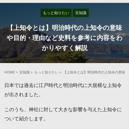
もっと知りたい
豆知識
【上知令とは】明治時代の上知令の意味
や目的・理由など史料を参考に内容をわ
かりやすく解説
HOME
>
豆知識
>
もっと知りたい
>
【上知令とは】明治時代の上知令の意味や
日本では過去に江戸時代と明治時代に大規模な上知令
が出されました。
このうち、神社に対して大きな影響を与えた上知令に
ついて紹介します。