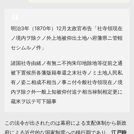
明治3年（1870年）12月太政官布告「社寺領現在
ノ境内ヲ除クノ外上地被仰出土地ハ府藩県ニ管轄
セシムルノ件」
諸国社寺由緒ノ有無ニ不拘朱印地除地等従前之通
被下置候所各藩版籍奉還之末社寺ノミ土地人民私
有ノ姿ニ相成不相当ノ事ニ付今般社寺領現在ノ境
内ヲ除ク外一般上知被仰付追テ相当禄制相定更に
蔵米ヲ以テ可下賜事
この法令が出されたのは幕府による支配体制から新政
府による近代的な国家制度への移行期であり、
江戸時