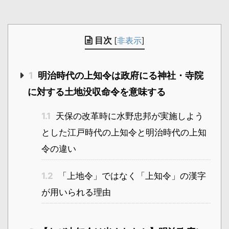
目次
[
非表示
]
1
明治時代の上知令は政府にる神社・寺院
に対する土地没収命令を意味する
1.1
天保の改革時に水野忠邦が実施しよう
とした江戸時代の上知令と明治時代の上知
令の違い
1.2
「上地令」ではなく「上知令」の漢字
が用いられる理由