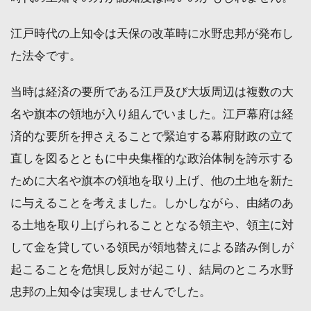
江戸時代の上知令は天保の改革時に水野忠邦が発布し
た法令です。
当時は経済の要所である江戸及び大坂周辺は複数の大
名や旗本の領地が入り組んでいました。江戸幕府は経
済的な要所を押さえることで緊迫する幕府財政の立て
直しを図るとともに中央集権的な政治体制を誇示する
ために大名や旗本の領地を取り上げ、他の土地を新た
に与えることを考えました。しかしながら、由緒のあ
る土地を取り上げられることとなる領主や、領主に対
して金を貸している領民が領地替えによる踏み倒しが
起こることを危惧し反対が起こり、結局のところ水野
忠邦の上知令は実現しませんでした。